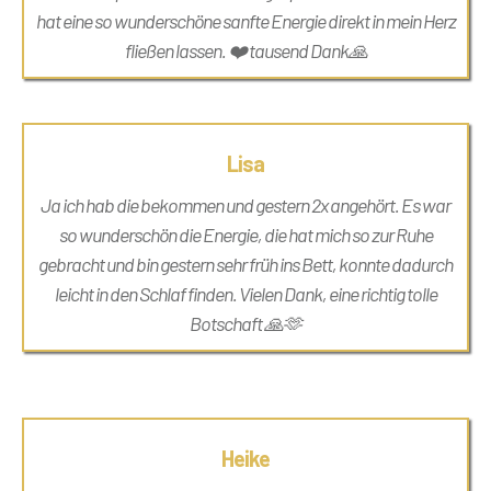
hat eine so wunderschöne sanfte Energie direkt in mein Herz
fließen lassen. ❤️ tausend Dank🙏
Lisa
Ja ich hab die bekommen und gestern 2x angehört. Es war
so wunderschön die Energie, die hat mich so zur Ruhe
gebracht und bin gestern sehr früh ins Bett, konnte dadurch
leicht in den Schlaf finden. Vielen Dank, eine richtig tolle
Botschaft 🙏🫶
Heike