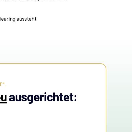
Clearing aussteht
T“.
eu
ausgerichtet: