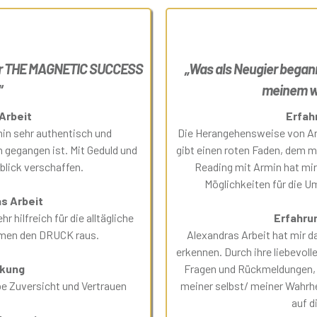
 vor THE MAGNETIC SUCCESS
„Was als Neugier begann
“
meinem wa
Arbeit
Erfah
in sehr authentisch und
Die Herangehensweise von Arm
 gegangen ist. Mit Geduld und
gibt einen roten Faden, dem m
blick verschaffen.
Reading mit Armin hat mir
Möglichkeiten für die U
s Arbeit
r hilfreich für die alltägliche
Erfahru
hmen den DRUCK raus.
Alexandras Arbeit hat mir d
erkennen. Durch ihre liebevoll
rkung
Fragen und Rückmeldungen, 
be Zuversicht und Vertrauen
meiner selbst/ meiner Wahrh
auf d