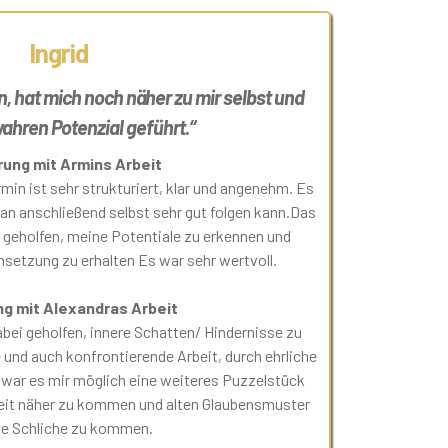
Ingrid
, hat mich noch näher zu mir selbst und
hren Potenzial geführt.“
rung mit Armins Arbeit
in ist sehr strukturiert, klar und angenehm. Es
an anschließend selbst sehr gut folgen kann.Das
 geholfen, meine Potentiale zu erkennen und
msetzung zu erhalten Es war sehr wertvoll.
ng mit Alexandras Arbeit
abei geholfen, innere Schatten/ Hindernisse zu
e und auch konfrontierende Arbeit, durch ehrliche
war es mir möglich eine weiteres Puzzelstück
eit näher zu kommen und alten Glaubensmuster
ie Schliche zu kommen.